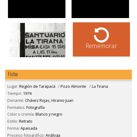
Rememorar
Ficha
Lugar:
Región de Tarapacá
/
Pozo Almonte
/
La Tirana
Tiempo:
1974
Donante:
Chávez Rojas, Hiranio Juan
Formatos:
Fotografía
Color o cromía:
Blanco y negro
Estilo:
Retrato
Forma:
Apaisada
Proceso fotográfico:
Análoga