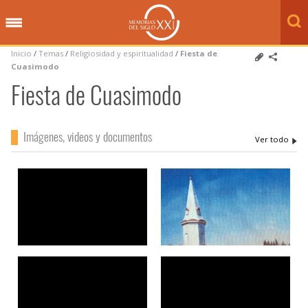
Inicio
/
Temas
/
Religiosidad y espiritualidad
/
Fiesta de
Cuasimodo
Fiesta de Cuasimodo
Imágenes, videos y documentos