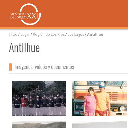
Inicio
/
Lugar
/
Región de Los Ríos
/
Los Lagos
/
Antilhue
Antilhue
Imágenes, videos y documentos