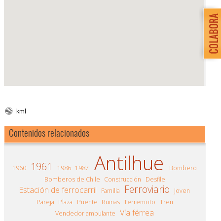
kml
Contenidos relacionados
Antilhue
1961
1960
1986
1987
Bombero
Bomberos de Chile
Construcción
Desfile
Ferroviario
Estación de ferrocarril
Familia
Joven
Pareja
Plaza
Puente
Ruinas
Terremoto
Tren
Vía férrea
Vendedor ambulante