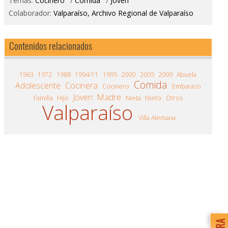
Temas:
Cocinero
/
Comida
/
Joven
Colaborador:
Valparaíso, Archivo Regional de Valparaíso
Contenidos relacionados
1963
1972
1988
1994/11
1995
2000
2005
2009
Abuela
Comida
Adolescente
Cocinera
Cocinero
Embarazo
Joven
Madre
Familia
Hijo
Nieta
Nieto
Otros
Valparaíso
Villa Alemana