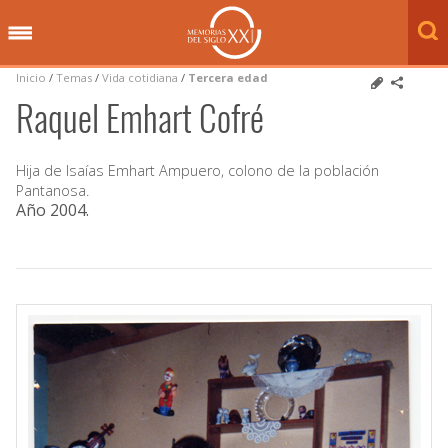
Inicio
/
Temas
/
Vida cotidiana
/
Tercera edad
Raquel Emhart Cofré
Hija de Isaías Emhart Ampuero, colono de la población
Pantanosa.
Año 2004
.