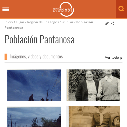
Inicio
/
Lugar
/
Región de Los Lagos
/
Frutillar
/
Población
Pantanosa
Población Pantanosa
Imágenes, videos y documentos