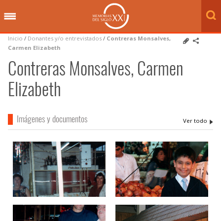
Inicio
/
Donantes y/o entrevistados
/
Contreras Monsalves,
Carmen Elizabeth
Contreras Monsalves, Carmen
Elizabeth
Imágenes y documentos