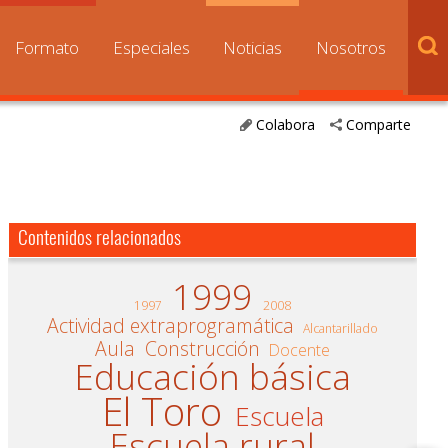
Formato
Especiales
Noticias
Nosotros
Colabora
Comparte
Contenidos relacionados
1999
1997
2008
Actividad extraprogramática
Alcantarillado
Aula
Construcción
Docente
Educación básica
El Toro
Escuela
Escuela rural