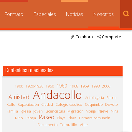
Formato
Especiales
Noticias
Nosotros
Colabora
Comparte
Contenidos relacionados
1960
1900
1920-1930
1950
1968
1969
1998
2006
Andacollo
Amistad
Antofagasta
Barrio
Calle
Capacitación
Ciudad
Colegio católico
Coquimbo
Devoto
Familia
Iglesia
Joven
Licenciatura
Migración
Monja
Nieve
Niña
Paseo
Niño
Pareja
Playa
Plaza
Primera comunión
Sacramento
Totoralillo
Viaje