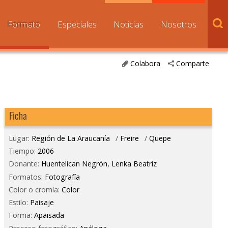
Formato
Especiales
Noticias
Nosotros
Colabora
Comparte
Ficha
Lugar:
Región de La Araucanía
/
Freire
/
Quepe
Tiempo:
2006
Donante:
Huentelican Negrón, Lenka Beatriz
Formatos:
Fotografía
Color o cromía:
Color
Estilo:
Paisaje
Forma:
Apaisada