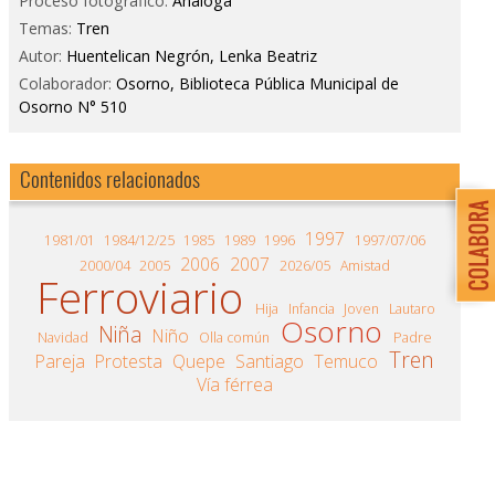
Proceso fotográfico:
Análoga
Temas:
Tren
Autor:
Huentelican Negrón, Lenka Beatriz
Colaborador:
Osorno, Biblioteca Pública Municipal de
Osorno N° 510
Contenidos relacionados
1997
1981/01
1984/12/25
1985
1989
1996
1997/07/06
2006
2007
2000/04
2005
2026/05
Amistad
Ferroviario
Hija
Infancia
Joven
Lautaro
Osorno
Niña
Niño
Navidad
Olla común
Padre
Tren
Pareja
Protesta
Quepe
Santiago
Temuco
Vía férrea