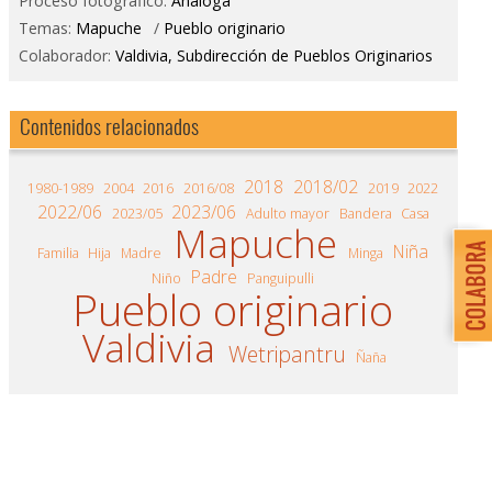
Proceso fotográfico:
Análoga
Temas:
Mapuche
/
Pueblo originario
Colaborador:
Valdivia, Subdirección de Pueblos Originarios
Contenidos relacionados
2018
2018/02
1980-1989
2004
2016
2016/08
2019
2022
2022/06
2023/06
2023/05
Adulto mayor
Bandera
Casa
Mapuche
Niña
Familia
Hija
Madre
Minga
Padre
Niño
Panguipulli
Pueblo originario
Valdivia
Wetripantru
Ñaña