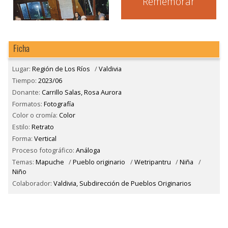
Rememorar
Ficha
Lugar:
Región de Los Ríos
/
Valdivia
Tiempo:
2023/06
Donante:
Carrillo Salas, Rosa Aurora
Formatos:
Fotografía
Color o cromía:
Color
Estilo:
Retrato
Forma:
Vertical
Proceso fotográfico:
Análoga
Temas:
Mapuche
/
Pueblo originario
/
Wetripantru
/
Niña
/
Niño
Colaborador:
Valdivia, Subdirección de Pueblos Originarios