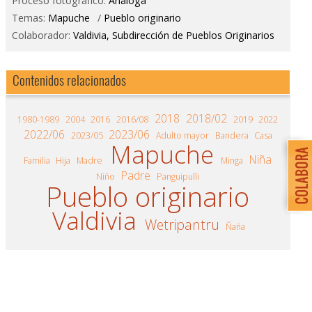
Proceso fotográfico:
Análoga
Temas:
Mapuche
/
Pueblo originario
Colaborador:
Valdivia, Subdirección de Pueblos Originarios
Contenidos relacionados
2018
2018/02
1980-1989
2004
2016
2016/08
2019
2022
2022/06
2023/06
2023/05
Adulto mayor
Bandera
Casa
Mapuche
Niña
Familia
Hija
Madre
Minga
Padre
Niño
Panguipulli
Pueblo originario
Valdivia
Wetripantru
Ñaña