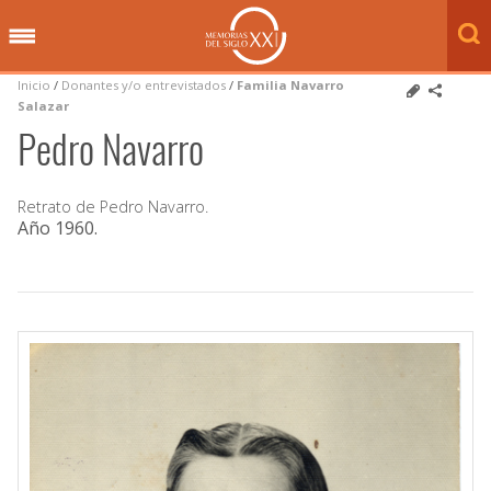
Inicio
/
Donantes y/o entrevistados
/
Familia Navarro
Salazar
Pedro Navarro
Retrato de Pedro Navarro.
Año 1960
.