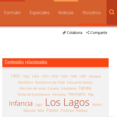
Formato
Especiales
Noticias
Nosotros
Colabora
Comparte
Contenidos relacionados
1960
1962
1965
1970
1978
1993
1996
1997
Amistad
Bombero
Bomberos de Chile
Educación básica
Familia
Elección de reina
Escuela
Estudiante
Hermano
Fiesta de la primavera
Hermana
Hija
Los Lagos
Infancia
Lago
Madre
Paseo
Mascota
Niña
Profesor
Riñihue