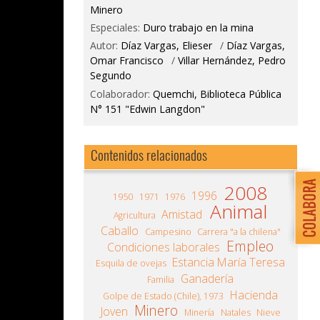
Minero
Especiales:
Duro trabajo en la mina
Autor:
Díaz Vargas, Elieser
/
Díaz Vargas,
Omar Francisco
/
Villar Hernández, Pedro
Segundo
Colaborador:
Quemchi, Biblioteca Pública
N° 151 "Edwin Langdon"
Contenidos relacionados
2008
1996
1950
1971
1976
Animal
Amistad
Agricultura
Caballo
Campesino
Carrera "a la chilena"
Empleo
Condiciones laborales
Estancia María Teresa
Esquila de ovejas
Ganadería
Familia
Hacienda
Golpe de Estado (Chile), 1973
Minero
Joven
Minería
Natales
Nieve