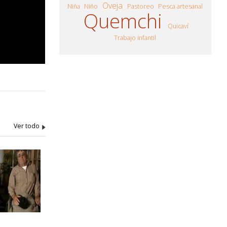
Oveja
Niña
Niño
Pastoreo
Pesca artesanal
Quemchi
Quicaví
Trabajo infantil