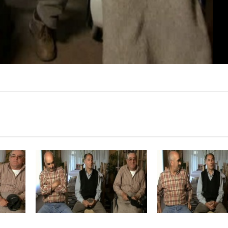
00
:
00
:
00
|
00
:
00
:
00