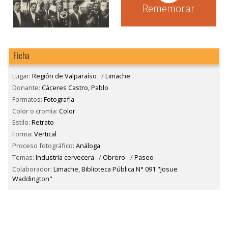
Rememorar
Ficha
Lugar:
Región de Valparaíso
/
Limache
Donante:
Cáceres Castro, Pablo
Formatos:
Fotografía
Color o cromía:
Color
Estilo:
Retrato
Forma:
Vertical
Proceso fotográfico:
Análoga
Temas:
Industria cervecera
/
Obrero
/
Paseo
Colaborador:
Limache, Biblioteca Pública N° 091 "Josue
Waddington"