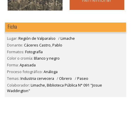
Ficha
Lugar:
Región de Valparaíso
/
Limache
Donante:
Cáceres Castro, Pablo
Formatos:
Fotografía
Color o cromía:
Blanco y negro
Forma:
Apaisada
Proceso fotográfico:
Análoga
Temas:
Industria cervecera
/
Obrero
/
Paseo
Colaborador:
Limache, Biblioteca Pública N° 091 "Josue
Waddington"