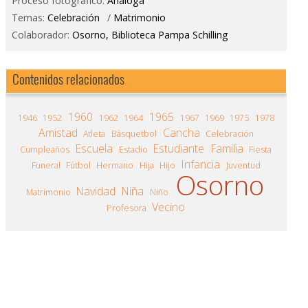
Proceso fotográfico:
Análoga
Temas:
Celebración
/
Matrimonio
Colaborador:
Osorno, Biblioteca Pampa Schilling
Contenidos relacionados
1960
1965
1946
1952
1962
1964
1967
1969
1975
1978
Amistad
Cancha
Atleta
Básquetbol
Celebración
Escuela
Estudiante
Familia
Cumpleaños
Estadio
Fiesta
Infancia
Funeral
Fútbol
Hermano
Hija
Hijo
Juventud
Osorno
Navidad
Niña
Matrimonio
Niño
Vecino
Profesora