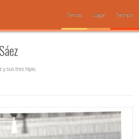
Temas
Lugar
Tiempo
 Sáez
y sus tres hijas.