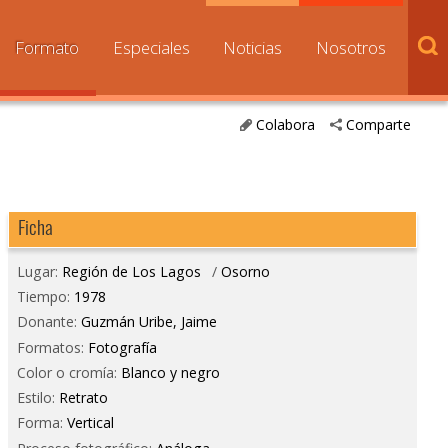
Formato
Especiales
Noticias
Nosotros
Colabora
Comparte
Ficha
Lugar:
Región de Los Lagos
/
Osorno
Tiempo:
1978
Donante:
Guzmán Uribe, Jaime
Formatos:
Fotografía
Color o cromía:
Blanco y negro
Estilo:
Retrato
Forma:
Vertical