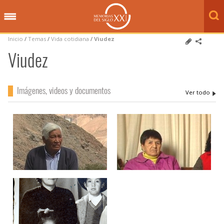
Inicio
/
Temas
/
Vida cotidiana
/
Viudez
Viudez
Imágenes, videos y documentos