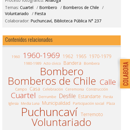
Proceso fotográfico:
Análoga
Temas:
Cuartel
/
Bombero
/
Bomberos de Chile
/
Voluntariado
/
Fiesta
Colaborador:
Puchuncaví, Biblioteca Pública N° 237
Contenidos relacionados
1960-1969
1962
1965
1970-1979
1960
Bandera
1980-1989
Acto cívico
Bombera
Bombero
Bomberos de Chile
Calle
Casa
Campo
Celebración
Ceremonia
Construcción
Cuartel
Desfile
Estandarte
Derrumbe
Fiesta
Municipalidad
Iglesia
Media Luna
Participación social
Plaza
Puchuncaví
Terremoto
Voluntariado