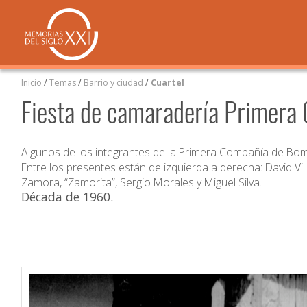
Inicio
/
Temas
/
Barrio y ciudad
/
Cuartel
Fiesta de camaradería Primera
Algunos de los integrantes de la Primera Compañía de Bo
Entre los presentes están de izquierda a derecha: David Vill
Zamora, “Zamorita”, Sergio Morales y Miguel Silva.
Década de 1960
.