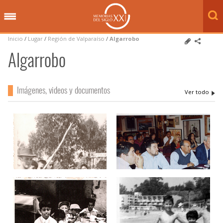
Inicio
/
Lugar
/
Región de Valparaíso
/
Algarrobo
Algarrobo
Imágenes, videos y documentos