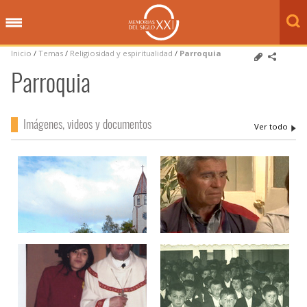
Inicio
/
Temas
/
Religiosidad y espiritualidad
/
Parroquia
Parroquia
Imágenes, videos y documentos