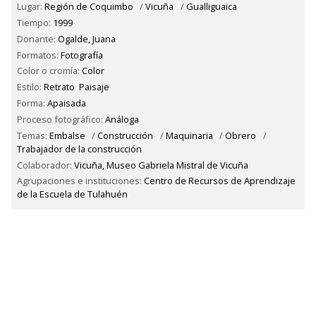
Lugar:
Región de Coquimbo
/
Vicuña
/
Gualliguaica
Tiempo:
1999
Donante:
Ogalde, Juana
Formatos:
Fotografía
Color o cromía:
Color
Estilo:
Retrato
Paisaje
Forma:
Apaisada
Proceso fotográfico:
Análoga
Temas:
Embalse
/
Construcción
/
Maquinaria
/
Obrero
/
Trabajador de la construcción
Colaborador:
Vicuña, Museo Gabriela Mistral de Vicuña
Agrupaciones e instituciones:
Centro de Recursos de Aprendizaje
de la Escuela de Tulahuén