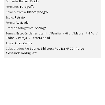
Donante:
Barbet, Guido
Formatos:
Fotografía
Color o cromía:
Blanco y negro
Estilo:
Retrato
Forma:
Apaisada
Proceso fotográfico:
Análoga
Temas:
Estación de ferrocarril
/
Familia
/
Hijo
/
Madre
/
Niño
/
Padre
/
Pareja
/
Tercera edad
Autor:
Arias, Carlos
Colaborador:
Río Bueno, Biblioteca Pública N° 201 "Jorge
Alessandri Rodríguez"