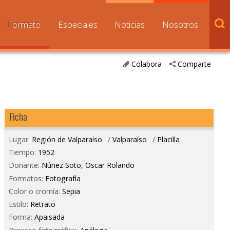
Formato
Especiales
Noticias
Nosotros
Colabora
Comparte
Ficha
Lugar:
Región de Valparaíso
/
Valparaíso
/
Placilla
Tiempo:
1952
Donante:
Núñez Soto, Oscar Rolando
Formatos:
Fotografía
Color o cromía:
Sepia
Estilo:
Retrato
Forma:
Apaisada