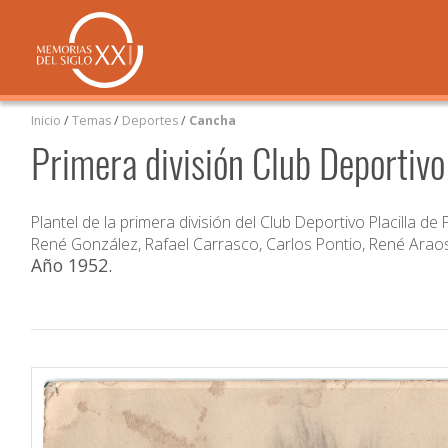
Inicio
/
Temas
/
Deportes
/
Cancha
Primera división Club Deportivo
Plantel de la primera división del Club Deportivo Placilla d
René González, Rafael Carrasco, Carlos Pontio, René Ara
Año 1952
.