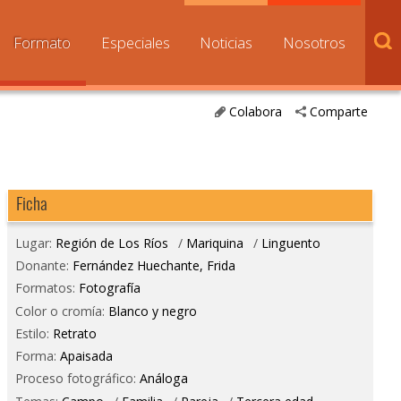
Formato
Especiales
Noticias
Nosotros
Colabora
Comparte
Ficha
Lugar:
Región de Los Ríos
/
Mariquina
/
Linguento
Donante:
Fernández Huechante, Frida
Formatos:
Fotografía
Color o cromía:
Blanco y negro
Estilo:
Retrato
Forma:
Apaisada
Proceso fotográfico:
Análoga