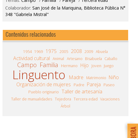
Temas:
Campo
/
Familia
/
Pareja
/
Tercera edad
Colaborador:
San José de la Mariquina, Biblioteca Pública N°
348 "Gabriela Mistral"
Contenidos relacionados
1975
2008
1954
1969
2005
2009
Abuela
Actividad cultural
Animal
Artesano
Bisabuela
Caballo
Campo
Familia
Hijo
Hermano
Joven
Juego
Linguento
Madre
Niño
Matrimonio
Organización de mujeres
Pareja
Padre
Paseo
Taller de artesanía
Pueblo originario
Taller de manualidades
Tejedora
Tercera edad
Vacaciones
Árbol