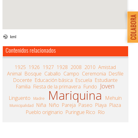
kml
Contenidos relacionados
1925
1926
1927
1928
2008
2010
Amistad
Animal
Bosque
Caballo
Campo
Ceremonia
Desfile
Docente
Educación básica
Escuela
Estudiante
Joven
Familia
Fiesta de la primavera
Fundo
Mariquina
Linguento
Mehuín
Madre
Niña
Niño
Pareja
Paseo
Playa
Plaza
Municipalidad
Pueblo originario
Puringue Rico
Río