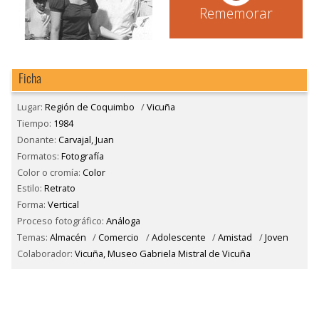
Rememorar
Ficha
Lugar:
Región de Coquimbo
/
Vicuña
Tiempo:
1984
Donante:
Carvajal, Juan
Formatos:
Fotografía
Color o cromía:
Color
Estilo:
Retrato
Forma:
Vertical
Proceso fotográfico:
Análoga
Temas:
Almacén
/
Comercio
/
Adolescente
/
Amistad
/
Joven
Colaborador:
Vicuña, Museo Gabriela Mistral de Vicuña