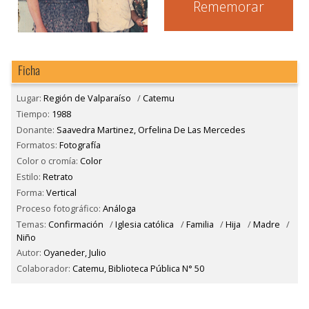
Rememorar
Ficha
Lugar:
Región de Valparaíso
/
Catemu
Tiempo:
1988
Donante:
Saavedra Martinez, Orfelina De Las Mercedes
Formatos:
Fotografía
Color o cromía:
Color
Estilo:
Retrato
Forma:
Vertical
Proceso fotográfico:
Análoga
Temas:
Confirmación
/
Iglesia católica
/
Familia
/
Hija
/
Madre
/
Niño
Autor:
Oyaneder, Julio
Colaborador:
Catemu, Biblioteca Pública N° 50