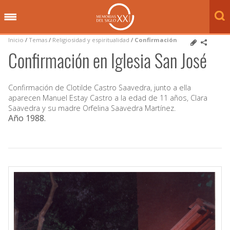
Inicio
/
Temas
/
Religiosidad y espiritualidad
/
Confirmación
Confirmación en Iglesia San José
Confirmación de Clotilde Castro Saavedra, junto a ella
aparecen Manuel Estay Castro a la edad de 11 años, Clara
Saavedra y su madre Orfelina Saavedra Martínez.
Año 1988
.