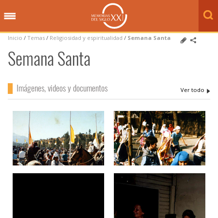
Inicio
/
Temas
/
Religiosidad y espiritualidad
/
Semana Santa
Semana Santa
Imágenes, videos y documentos