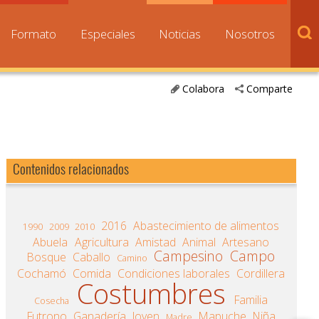
Formato
Especiales
Noticias
Nosotros
Colabora
Comparte
Contenidos relacionados
2016
Abastecimiento de alimentos
1990
2009
2010
Abuela
Agricultura
Amistad
Animal
Artesano
Campesino
Campo
Bosque
Caballo
Camino
Cochamó
Comida
Condiciones laborales
Cordillera
Costumbres
Familia
Cosecha
Futrono
Ganadería
Joven
Mapuche
Niña
Madre