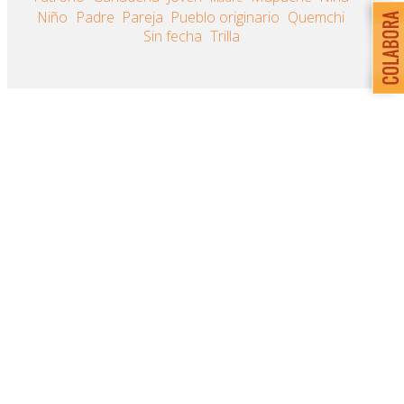
Niño
Padre
Pareja
Pueblo originario
Quemchi
Sin fecha
Trilla