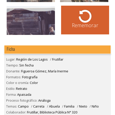
Rememorar
Ficha
Lugar:
Región de Los Lagos
/
Frutillar
Tiempo:
Sin fecha
Donante:
Figueroa Gómez, María Inerme
Formatos:
Fotografía
Color o cromía:
Color
Estilo:
Retrato
Forma:
Apaisada
Proceso fotográfico:
Análoga
Temas:
Campo
/
Carreta
/
Abuela
/
Familia
/
Nieto
/
Niño
Colaborador:
Frutillar, Biblioteca Pública N° 320