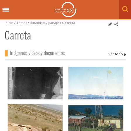
Inicio
/
Temas
/
Ruralidad y paisaje
/
Carreta
Carreta
Imágenes, videos y documentos