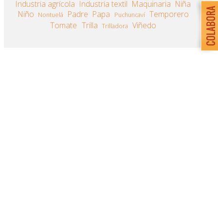
Industria agrícola
Industria textil
Maquinaria
Niña
Niño
Padre
Papa
Temporero
Nontuelá
Puchuncaví
Tomate
Trilla
Viñedo
Trilladora