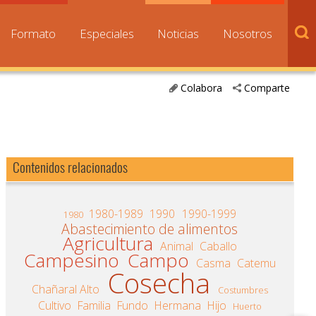
Formato
Especiales
Noticias
Nosotros
Colabora
Comparte
Contenidos relacionados
1980-1989
1990
1990-1999
1980
Abastecimiento de alimentos
Agricultura
Animal
Caballo
Campesino
Campo
Casma
Catemu
Cosecha
Chañaral Alto
Costumbres
Cultivo
Familia
Fundo
Hermana
Hijo
Huerto