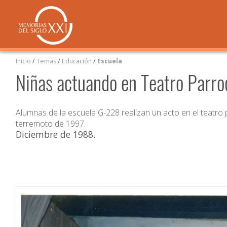
Inicio
/
Temas
/
Educación
/
Escuela
Niñas actuando en Teatro Parro
Alumnas de la escuela G-228 realizan un acto en el teatro p
terremoto de 1997.
Diciembre de 1988
.