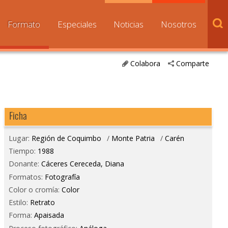
Formato
Especiales
Noticias
Nosotros
Colabora
Comparte
Ficha
Lugar:
Región de Coquimbo
/
Monte Patria
/
Carén
Tiempo:
1988
Donante:
Cáceres Cereceda, Diana
Formatos:
Fotografía
Color o cromía:
Color
Estilo:
Retrato
Forma:
Apaisada