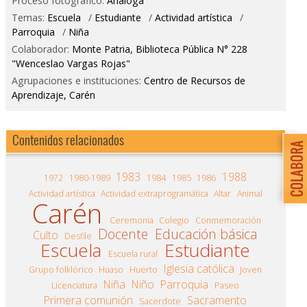
Proceso fotográfico:
Análoga
Temas:
Escuela
/
Estudiante
/
Actividad artística
/
Parroquia
/
Niña
Colaborador:
Monte Patria, Biblioteca Pública N° 228
"Wenceslao Vargas Rojas"
Agrupaciones e instituciones:
Centro de Recursos de
Aprendizaje, Carén
Contenidos relacionados
1983
1988
1972
1980-1989
1984
1985
1986
Actividad artística
Actividad extraprogramática
Altar
Animal
Carén
Ceremonia
Colegio
Conmemoración
Docente
Educación básica
Culto
Desfile
Escuela
Estudiante
Escuela rural
Iglesia católica
Grupo folklórico
Huaso
Huerto
Joven
Niña
Niño
Parroquia
Licenciatura
Paseo
Primera comunión
Sacramento
Sacerdote