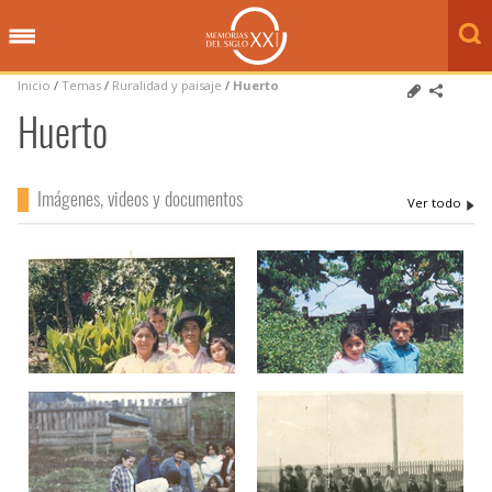
Inicio
/
Temas
/
Ruralidad y paisaje
/
Huerto
Huerto
Imágenes, videos y documentos