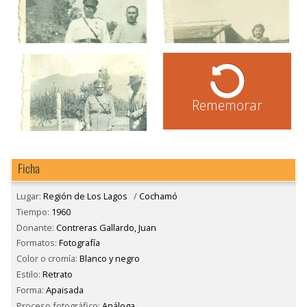
Rememorar
Ficha
Lugar:
Región de Los Lagos
/
Cochamó
Tiempo:
1960
Donante:
Contreras Gallardo, Juan
Formatos:
Fotografía
Color o cromía:
Blanco y negro
Estilo:
Retrato
Forma:
Apaisada
Proceso fotográfico:
Análoga