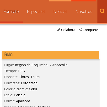
Formato
Especiales
Noticias
Nosotros
Colabora
Comparte
Ficha
Lugar:
Región de Coquimbo
/
Andacollo
Tiempo:
1987
Donante:
Flores, Laura
Formatos:
Fotografía
Color o cromía:
Color
Estilo:
Paisaje
Forma:
Apaisada