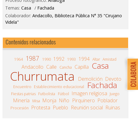
Proceso fotográfico:
Análoga
Temas:
Casa
/
Fachada
Colaborador:
Andacollo, Biblioteca Pública N° 35 "Cirujano
Videla"
Contenidos relacionados
1987
1992
1994
1964
1990
1993
Altar
Amistad
Casa
Andacollo
Calle
Capilla
Cancha
Churrumata
Demolición
Devoto
Fachada
Encuentro
Establecimiento educacional
Imagen religiosa
Fiestas patrias
Futbolista
Fútbol
Juego
Minería
Monja
Niño
Pirquinero
Poblador
Misa
Protesta
Pueblo
Reunión social
Ruinas
Procesión