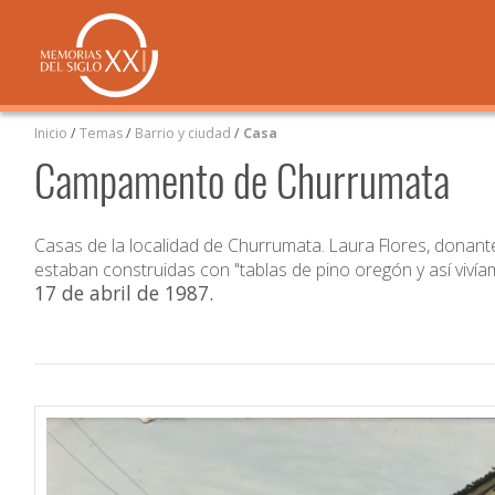
Inicio
/
Temas
/
Barrio y ciudad
/
Casa
Campamento de Churrumata
Casas de la localidad de Churrumata. Laura Flores, donante 
estaban construidas con "tablas de pino oregón y así viví
17 de abril de 1987
.