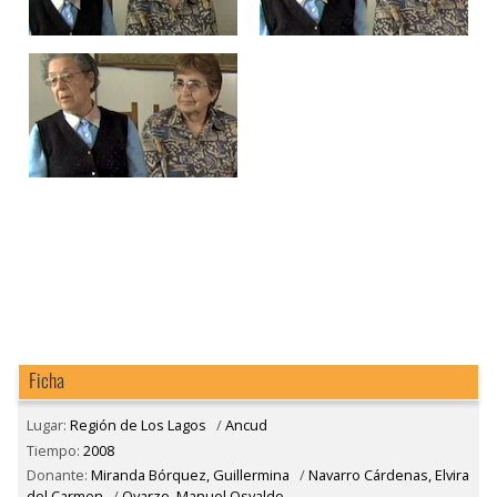
Ficha
Lugar:
Región de Los Lagos
/
Ancud
Tiempo:
2008
Donante:
Miranda Bórquez, Guillermina
/
Navarro Cárdenas, Elvira
del Carmen
/
Oyarzo, Manuel Osvaldo