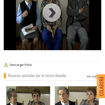
00
:
00
:
00
|
00
:
00
:
00
Descargar Ficha
Recursos aportados por el mismo donante