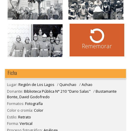
Rememorar
Ficha
Lugar:
Región de Los Lagos
/
Quinchao
/
Achao
Donante:
Biblioteca Pública N° 210 "Dario Salas"
/
Bustamante
Bonte, David Godofredo
Formatos:
Fotografía
Color o cromía:
Color
Estilo:
Retrato
Forma:
Vertical
Proceso fotográfico:
Análoga