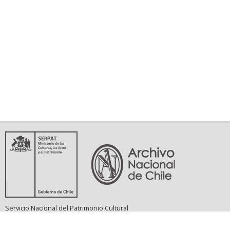
Servicio Nacional del Patrimonio Cultural
Matucana 151, Santiago. Teléfonos: (56-02) 29978597 (56-02) 29978598
memoriasdelsigloxx@archivonacional.gob.cl