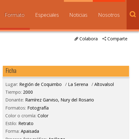
Formato
Especiales
Noticias
Nosotros
Colabora
Comparte
Ficha
Lugar:
Región de Coquimbo
/
La Serena
/
Altovalsol
Tiempo:
2000
Donante:
Ramírez Garviso, Nury del Rosario
Formatos:
Fotografía
Color o cromía:
Color
Estilo:
Retrato
Forma:
Apaisada