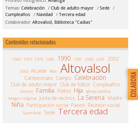
Proceso fotográfico:
Análoga
Temas:
Celebración
/
Club de adulto mayor
/
Sede
/
Cumpleaños
/
Navidad
/
Tercera edad
Colaborador:
Altovalsol, Biblioteca "Cadias"
Contenidos relacionados
1990
2002
1960
1976
1978
1981
1991
2000
2001
Altovalsol
Alcalde
2005
Altar
Celebración
Campeonato
Campo
Club de adulto mayor
Club de fútbol
Cumpleaños
Familia
Hija
Fútbol
Devoto
Iglesia católica
La Serena
Junta de vecinos
Madre
Imagen religiosa
Niña
Participación social
Paseo
Reunión social
Tercera edad
Sede
Sacerdote