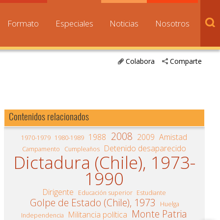
Formato
Especiales
Noticias
Nosotros
Colabora
Comparte
Contenidos relacionados
2008
1988
2009
Amistad
1970-1979
1980-1989
Detenido desaparecido
Campamento
Cumpleaños
Dictadura (Chile), 1973-
1990
Dirigente
Educación superior
Estudiante
Golpe de Estado (Chile), 1973
Huelga
Monte Patria
Militancia política
Independencia