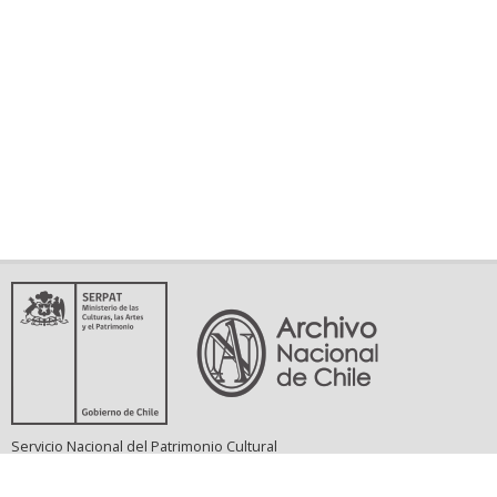
Servicio Nacional del Patrimonio Cultural
Matucana 151, Santiago. Teléfonos: (56-02) 29978597 (56-02) 29978598
memoriasdelsigloxx@archivonacional.gob.cl