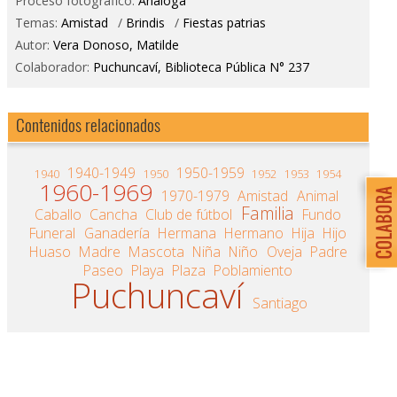
Proceso fotográfico:
Análoga
Temas:
Amistad
/
Brindis
/
Fiestas patrias
Autor:
Vera Donoso, Matilde
Colaborador:
Puchuncaví, Biblioteca Pública N° 237
Contenidos relacionados
1940-1949
1950-1959
1940
1950
1952
1953
1954
1960-1969
1970-1979
Amistad
Animal
Familia
Caballo
Cancha
Club de fútbol
Fundo
Funeral
Ganadería
Hermana
Hermano
Hija
Hijo
Huaso
Madre
Mascota
Niña
Niño
Oveja
Padre
Paseo
Playa
Plaza
Poblamiento
Puchuncaví
Santiago