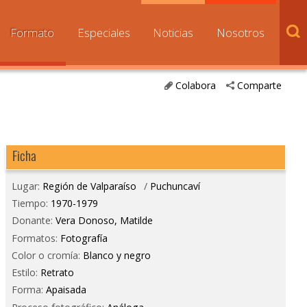
Formato
Especiales
Noticias
Nosotros
Colabora
Comparte
Ficha
Lugar:
Región de Valparaíso
/
Puchuncaví
Tiempo:
1970-1979
Donante:
Vera Donoso, Matilde
Formatos:
Fotografía
Color o cromía:
Blanco y negro
Estilo:
Retrato
Forma:
Apaisada