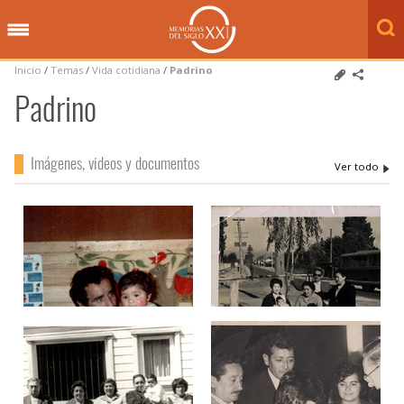
Inicio
/
Temas
/
Vida cotidiana
/
Padrino
Padrino
Imágenes, videos y documentos