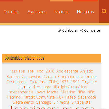
Formato
Especiales
Noticias
Nosotros
Colabora
Comparte
Contenidos relacionados
2008
Adolescente
Ahijado
1925
1941
1944
1956
Bautizo
Campesino
Campo
Condiciones laborales
Costumbres
Dictadura (Chile), 1973- 1990
Dirigente
Familia
Hermano
Hija
Iglesia católica
Independencia
Joven
Madre
Madrina
Niña
Niño
Padrino
Partido Comunista (PC)
Paseo
Sacerdote
Sacramento
Santiago
Sin fecha
Sindicalista
Trabajadora de casa