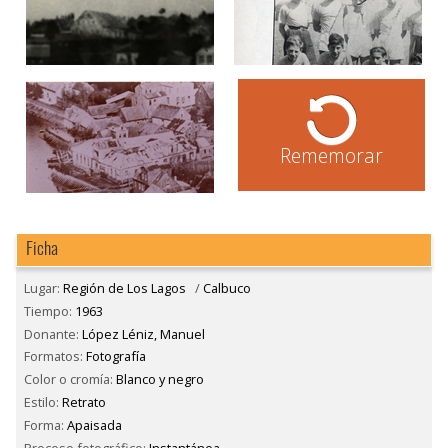
Rememorar
Ficha
Lugar:
Región de Los Lagos
/
Calbuco
Tiempo:
1963
Donante:
López Léniz, Manuel
Formatos:
Fotografía
Color o cromía:
Blanco y negro
Estilo:
Retrato
Forma:
Apaisada
Proceso fotográfico:
Instantánea