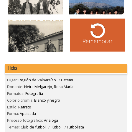
Rememorar
Ficha
Lugar:
Región de Valparaíso
/
Catemu
Donante:
Neira Melgarejo, Rosa María
Formatos:
Fotografía
Color o cromía:
Blanco y negro
Estilo:
Retrato
Forma:
Apaisada
Proceso fotográfico:
Análoga
Temas:
Club de fútbol
/
Fútbol
/
Futbolista